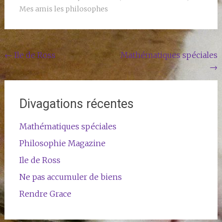
Mes amis les philosophes
Navigation
←
Ile de Ross
Mathématiques spéciales
→
de
l'article
Divagations récentes
Mathématiques spéciales
Philosophie Magazine
Ile de Ross
Ne pas accumuler de biens
Rendre Grace