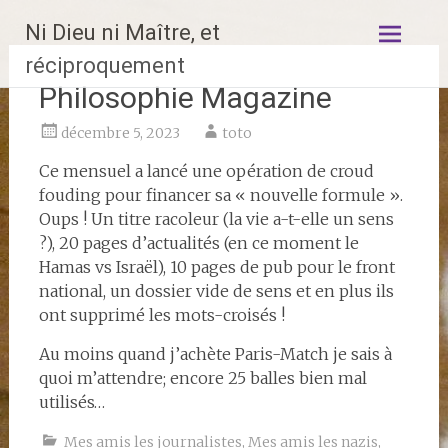
Aller
Ni Dieu ni Maître, et
au
contenu
réciproquement
principal
Philosophie Magazine
décembre 5, 2023
toto
Ce mensuel a lancé une opération de croud
fouding pour financer sa « nouvelle formule ».
Oups ! Un titre racoleur (la vie a-t-elle un sens
?), 20 pages d’actualités (en ce moment le
Hamas vs Israël), 10 pages de pub pour le front
national, un dossier vide de sens et en plus ils
ont supprimé les mots-croisés !
Au moins quand j’achète Paris-Match je sais à
quoi m’attendre; encore 25 balles bien mal
utilisés…
Mes amis les journalistes
,
Mes amis les nazis
,