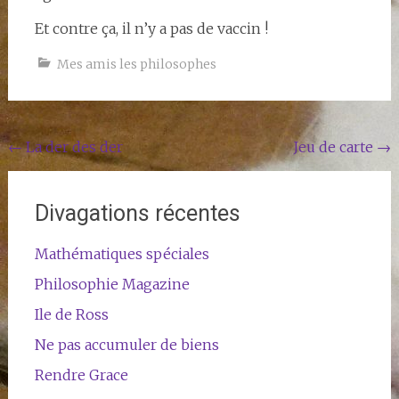
Et contre ça, il n’y a pas de vaccin !
Mes amis les philosophes
Navigation
←
La der des der
Jeu de carte
→
de
l'article
Divagations récentes
Mathématiques spéciales
Philosophie Magazine
Ile de Ross
Ne pas accumuler de biens
Rendre Grace