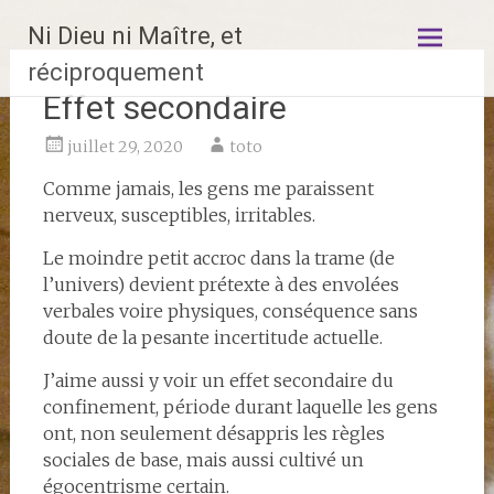
Aller
Ni Dieu ni Maître, et
au
contenu
réciproquement
principal
Effet secondaire
juillet 29, 2020
toto
Comme jamais, les gens me paraissent
nerveux, susceptibles, irritables.
Le moindre petit accroc dans la trame (de
l’univers) devient prétexte à des envolées
verbales voire physiques, conséquence sans
doute de la pesante incertitude actuelle.
J’aime aussi y voir un effet secondaire du
confinement, période durant laquelle les gens
ont, non seulement désappris les règles
sociales de base, mais aussi cultivé un
égocentrisme certain.