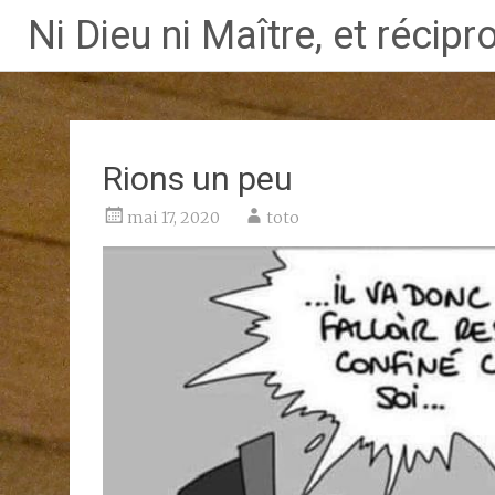
Ni Dieu ni Maître, et réci
Aller
au
contenu
principal
Rions un peu
mai 17, 2020
toto