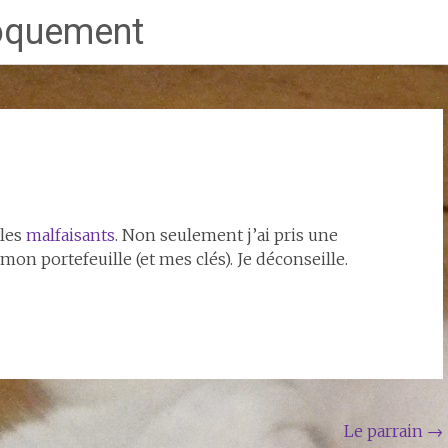
proquement
 les
malfaisants
. Non seulement j’ai pris une
on portefeuille (et mes clés). Je déconseille.
Le parrain
→