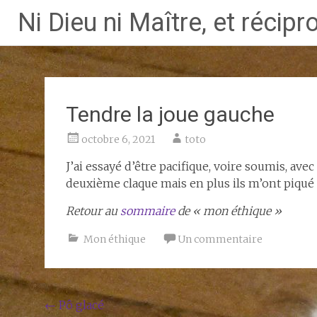
Ni Dieu ni Maître, et réci
Aller
au
contenu
principal
Tendre la joue gauche
octobre 6, 2021
toto
J’ai essayé d’être pacifique, voire soumis, avec
deuxième claque mais en plus ils m’ont piqué m
Retour au
sommaire
de « mon éthique »
Mon éthique
Un commentaire
Navigation
←
Pô glacé